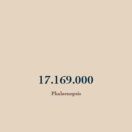
Onze kwekers
Duurzaamheid
Over ons
Werken bij
Contact
17.169.000
Phalaenopsis