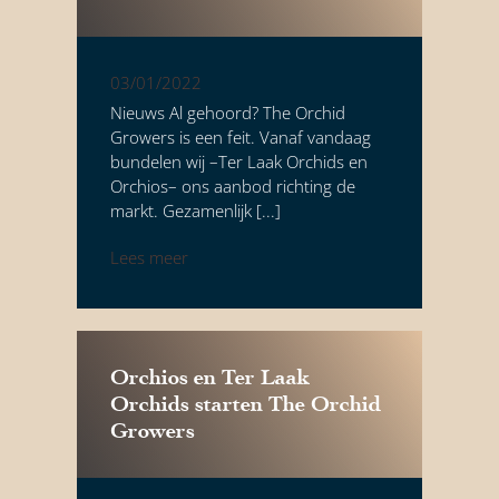
03/01/2022
Nieuws Al gehoord? The Orchid
Growers is een feit. Vanaf vandaag
bundelen wij –Ter Laak Orchids en
Orchios– ons aanbod richting de
markt. Gezamenlijk [...]
Lees meer
Riza Expo
Assortiment
Orchios en Ter Laak
Onze services
Orchids starten The Orchid
Onze kwekers
Growers
Duurzaamheid
Over ons