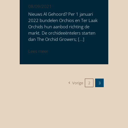
08/09/2021
Nieuws Al Gehoord? Per 1 januari
Werken bij
2022 bundelen Orchios en Ter Laak
Orchids hun aanbod richting de
Contact
markt. De orchideeëntelers starten
dan The Orchid Growers; [...]
Lees meer
Vorige
2
3